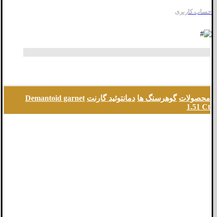
حساب کاربری
محصولات
گوهرسنگ ها
دمانتوئید گارنت
Demantoid garnet
1.51 Ct