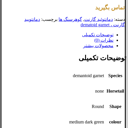
تماس بگیرید
دسته:
دمانتوئید گارنت
,
گوهرسنگ ها
برچسب:
دمانتویید
گارنت ، dematoid garnet
توضیحات تکمیلی
نظرات (0)
محصولات بیشتر
توضیحات تکمیلی
demantoid garnet
Species
none
Horsetail
Round
Shape
medium dark green
colour