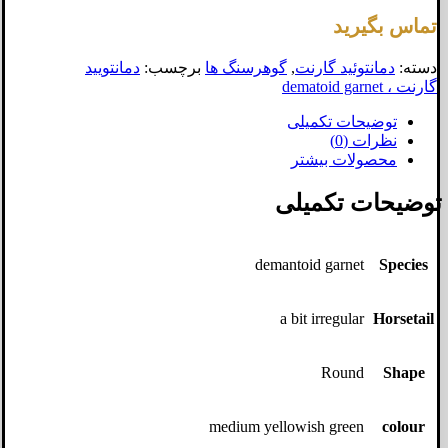
تماس بگیرید
دسته:
دمانتوئید گارنت
,
گوهرسنگ ها
برچسب:
دمانتویید
گارنت ، dematoid garnet
توضیحات تکمیلی
نظرات (0)
محصولات بیشتر
توضیحات تکمیلی
demantoid garnet
Species
a bit irregular
Horsetail
Round
Shape
medium yellowish green
colour