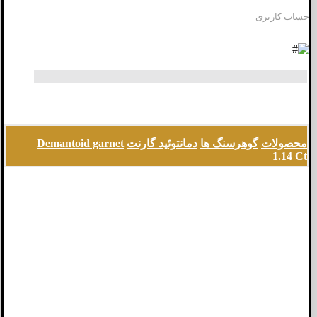
حساب کاربری
محصولات
گوهرسنگ ها
دمانتوئید گارنت
Demantoid garnet
1.14 Ct