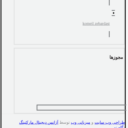
komeil.zebardast
مجوزها
طراحی وب سایت
و
میزبانی وب
توسط
آژانس دیجیتال مارکتینگ
نگاه نو