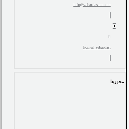
info@zebardastan.com
komeil.zebardast
مجوزها