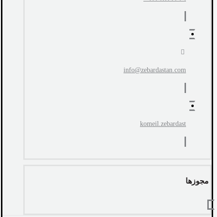
info@zebardastan.com
komeil.zebardast
مجوزها