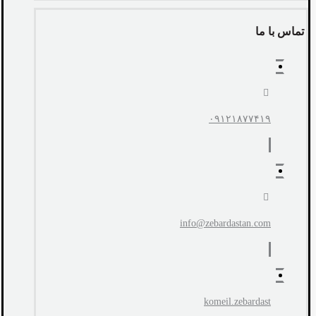
تماس با ما
۰۹۱۲۱۸۷۷۴۱۹
info@zebardastan.com
komeil.zebardast