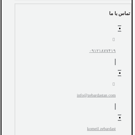
تماس با ما
۰۹۱۲۱۸۷۷۴۱۹
info@zebardastan.com
komeil.zebardast