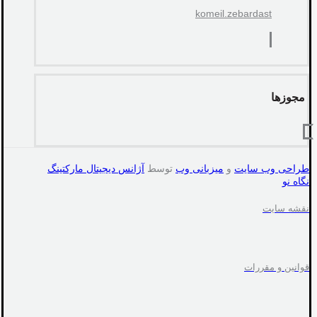
komeil.zebardast
مجوزها
طراحی وب سایت
و
میزبانی وب
توسط
آژانس دیجیتال مارکتینگ
نگاه نو
نقشه سایت
قوانین و مقررات