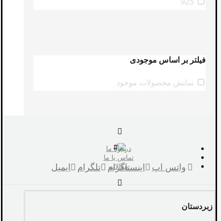
925
فیلتر بر اساس موجودی
نمایش محصولات موجود
درباره ما
تماس با ما
واتس اپ
مقالات
اینستاگرام
تلگرام
ایمیل
زبردستان