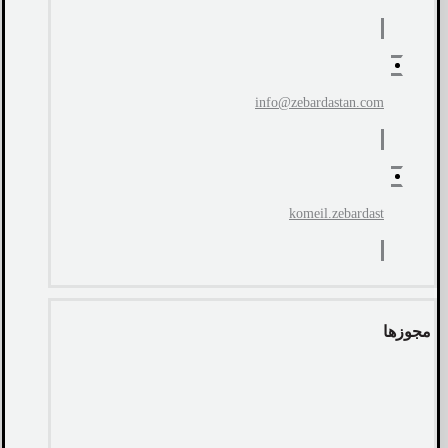
info@zebardastan.com
komeil.zebardast
مجوزها