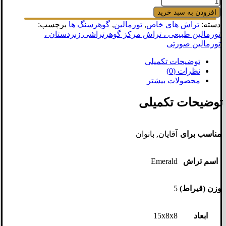
تورمالین
سبز
افزودن به سبد خرید
کرومی
دسته:
تراش های خاص
,
تورمالین
,
گوهرسنگ ها
برچسب:
عدد
تورمالین طبیعی ، تراش مرکز گوهرتراشی زبردستان ،
تورمالین صورتی
توضیحات تکمیلی
نظرات (0)
محصولات بیشتر
توضیحات تکمیلی
مناسب برای
آقایان, بانوان
اسم تراش
Emerald
وزن (قیراط)
5
ابعاد
15x8x8