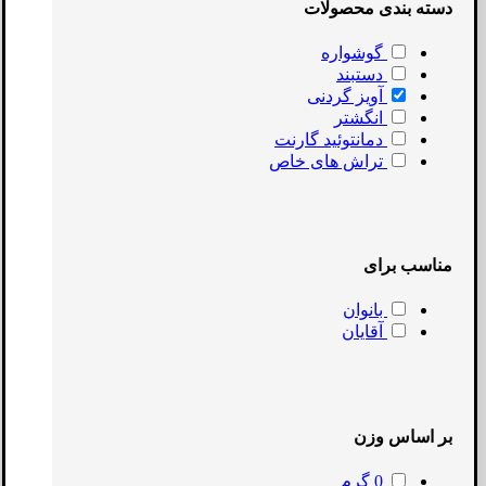
دسته بندی محصولات
گوشواره
دستبند
آویز گردنی
انگشتر
دمانتوئید گارنت
تراش های خاص
مناسب برای
بانوان
آقایان
بر اساس وزن
0 گرم